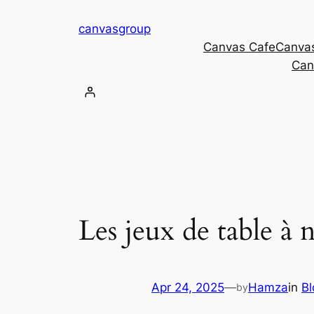
Skip
canvasgroup
to
Canvas Cafe
Canva
content
Can
Les jeux de table à
Apr 24, 2025
—
Hamza
in
Bl
by