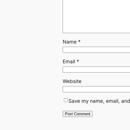
Name
*
Email
*
Website
Save my name, email, and 