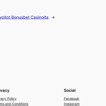
voitot Bonusbet Casinolta
→
ivacy
Social
vacy Policy
Facebook
ms and Conditions
Instagram