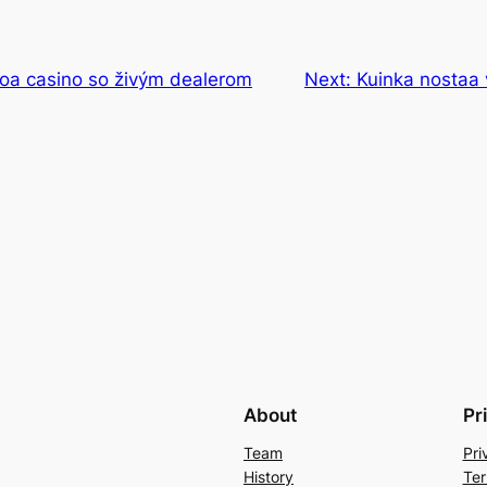
oa casino so živým dealerom
Next:
Kuinka nostaa 
About
Pr
Team
Pri
History
Ter