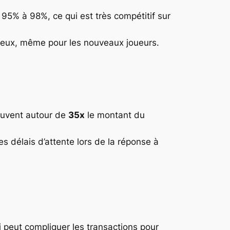
95% à 98%, ce qui est très compétitif sur
es jeux, même pour les nouveaux joueurs.
ouvent autour de
35x
le montant du
es délais d’attente lors de la réponse à
i peut compliquer les transactions pour