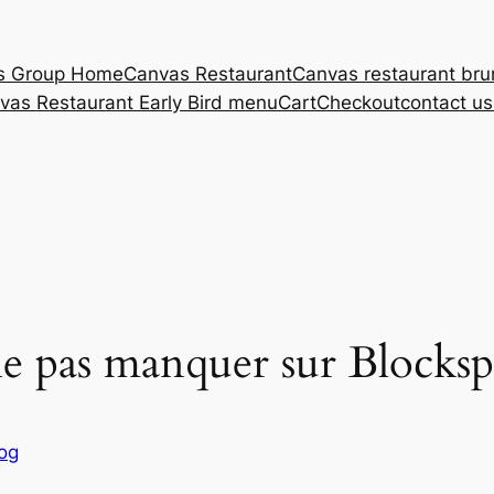
s Group Home
Canvas Restaurant
Canvas restaurant br
vas Restaurant Early Bird menu
Cart
Checkout
contact u
 ne pas manquer sur Blocks
og