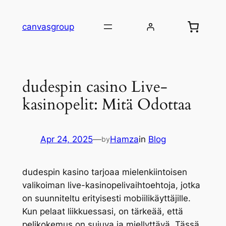
Skip
to
canvasgroup
content
dudespin casino Live-
kasinopelit: Mitä Odottaa
Apr 24, 2025
—
Hamza
in
Blog
by
dudespin kasino tarjoaa mielenkiintoisen
valikoiman live-kasinopelivaihtoehtoja, jotka
on suunniteltu erityisesti mobiilikäyttäjille.
Kun pelaat liikkuessasi, on tärkeää, että
pelikokemus on sujuva ja miellyttävä. Tässä