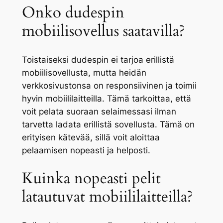
Onko dudespin
mobiilisovellus saatavilla?
Toistaiseksi dudespin ei tarjoa erillistä
mobiilisovellusta, mutta heidän
verkkosivustonsa on responsiivinen ja toimii
hyvin mobiililaitteilla. Tämä tarkoittaa, että
voit pelata suoraan selaimessasi ilman
tarvetta ladata erillistä sovellusta. Tämä on
erityisen kätevää, sillä voit aloittaa
pelaamisen nopeasti ja helposti.
Kuinka nopeasti pelit
latautuvat mobiililaitteilla?