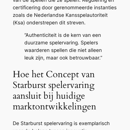
van de spellen die ze spelen. Regulering en
certificering door gerenommeerde instanties
zoals de Nederlandse Kansspelautoriteit
(Ksa) onderstrepen dit streven.
“Authenticiteit is de kern van een
duurzame spelervaring. Spelers
waarderen spellen die niet alleen
leuk zijn, maar ook betrouwbaar.”
Hoe het Concept van
Starburst spelervaring
aansluit bij huidige
marktontwikkelingen
De Starburst spelervaring is exemplarisch