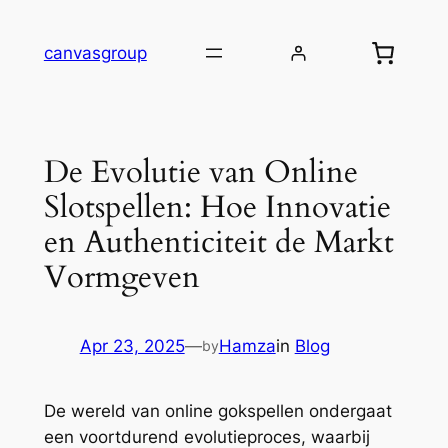
Skip
to
canvasgroup
content
De Evolutie van Online
Slotspellen: Hoe Innovatie
en Authenticiteit de Markt
Vormgeven
Apr 23, 2025
—
Hamza
in
Blog
by
De wereld van online gokspellen ondergaat
een voortdurend evolutieproces, waarbij