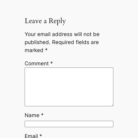
Leave a Reply
Your email address will not be
published.
Required fields are
marked
*
Comment
*
Name
*
Email
*