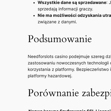
Wszystkie dane są sprzedawane
: 
sprzedają informacji graczy.
Nie ma możliwości odzyskania ut
związane z danymi.
Podsumowanie
Needforslots casino podejmuje szereg dz
zastosowaniu nowoczesnych technologii o
korzystania z platformy. Bezpieczeństwo 
platformy hazardowej.
Porównanie zabezpi