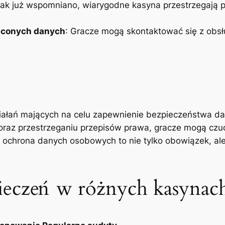
Jak już wspomniano, wiarygodne kasyna przestrzegają p
raconych danych
: Gracze mogą skontaktować się z obsł
iałań mających na celu zapewnienie bezpieczeństwa da
raz przestrzeganiu przepisów prawa, gracze mogą czuć
i ochrona danych osobowych to nie tylko obowiązek, ale 
eczeń w różnych kasynach