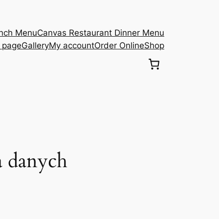
unch Menu
Canvas Restaurant Dinner Menu
s page
Gallery
My account
Order Online
Shop
a danych