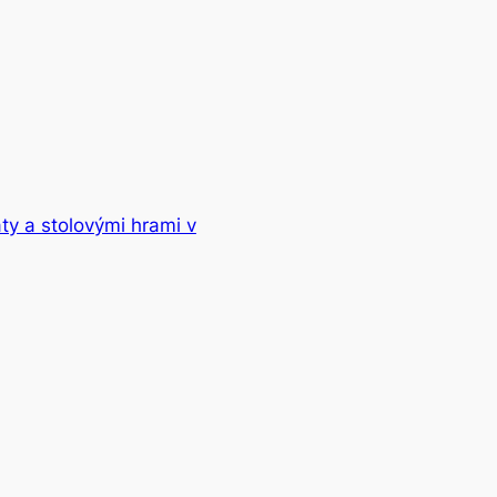
y a stolovými hrami v