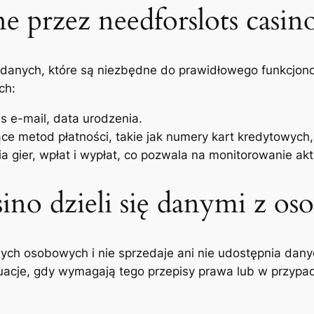
ne przez needforslots casin
e danych, które są niezbędne do prawidłowego funkcjon
ch:
es e-mail, data urodzenia.
ące metod płatności, takie jak numery kart kredytowych
ria gier, wpłat i wypłat, co pozwala na monitorowanie ak
sino dzieli się danymi z os
ych osobowych i nie sprzedaje ani nie udostępnia dany
uacje, gdy wymagają tego przepisy prawa lub w przypa