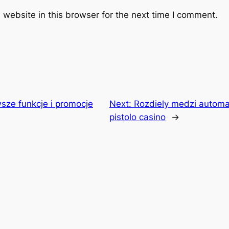
website in this browser for the next time I comment.
sze funkcje i promocje
Next:
Rozdiely medzi automat
pistolo casino
→