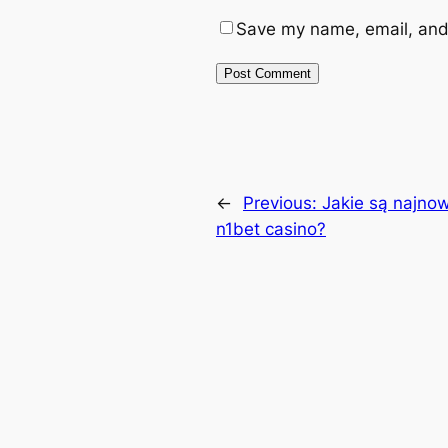
Save my name, email, and 
←
Previous:
Jakie są najnow
n1bet casino?