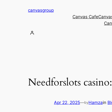
Skip
canvasgroup
to
Canvas Cafe
Canva
content
Can
Needforslots casin
Apr 22, 2025
—
Hamza
in
Bl
by