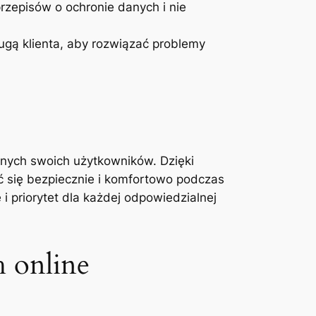
rzepisów o ochronie danych i nie
ugą klienta, aby rozwiązać problemy
nych swoich użytkowników. Dzięki
 się bezpiecznie i komfortowo podczas
i priorytet dla każdej odpowiedzialnej
 online