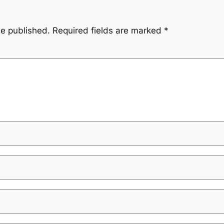
be published.
Required fields are marked
*