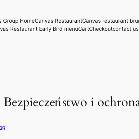
s Group Home
Canvas Restaurant
Canvas restaurant br
vas Restaurant Early Bird menu
Cart
Checkout
contact u
o: Bezpieczeństwo i ochron
og