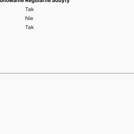
jonowanie
Regularne audyty
Tak
Nie
Tak