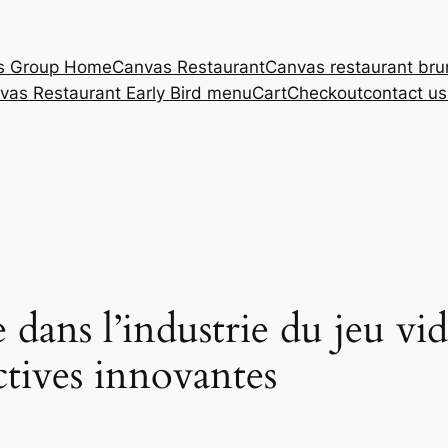
s Group Home
Canvas Restaurant
Canvas restaurant br
vas Restaurant Early Bird menu
Cart
Checkout
contact u
 dans l’industrie du jeu vid
ctives innovantes