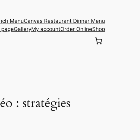
unch Menu
Canvas Restaurant Dinner Menu
s page
Gallery
My account
Order Online
Shop
éo : stratégies