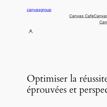
Skip
canvasgroup
to
Canvas Cafe
Canva
content
Can
Optimiser la réussite
éprouvées et perspe